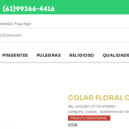
vindo(a),
Faça login
PINGENTES
PULSEIRAS
RELIGIOSO
QUALIDADE
COLAR FLORAL 
Sku:
63923B115715C-PG8692
Categoria:
Colares
Queridinhos da vitr
PRODUTO INDISPONÍVEL
COR