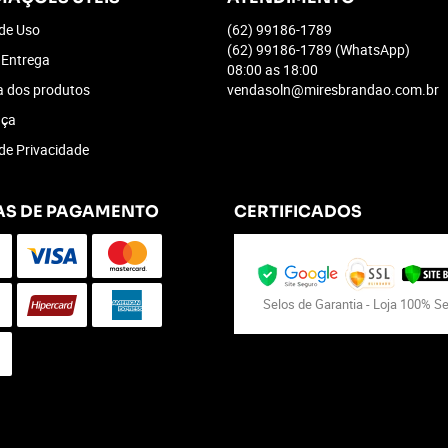
de Uso
(62)
99186-1789
(62)
99186-1789
(WhatsApp)
 Entrega
08:00 as 18:00
a dos produtos
vendasoln@miresbrandao.com.br
nça
 de Privacidade
S DE PAGAMENTO
CERTIFICADOS
Selos de Garantia - Loja 100% S