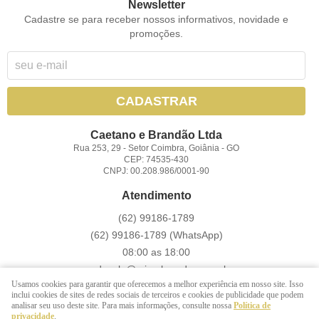
Newsletter
Cadastre se para receber nossos informativos, novidade e
promoções.
CADASTRAR
Caetano e Brandão Ltda
Rua 253, 29
-
Setor Coimbra, Goiânia
-
GO
CEP: 74535-430
CNPJ: 00.208.986/0001-90
Atendimento
(62)
99186-1789
(62)
99186-1789
(WhatsApp)
08:00 as 18:00
vendasoln@miresbrandao.com.br
Usamos cookies para garantir que oferecemos a melhor experiência em nosso site. Isso
inclui cookies de sites de redes sociais de terceiros e cookies de publicidade que podem
analisar seu uso deste site. Para mais informações, consulte nossa
Política de
LOJA VIRTUAL CRIADA POR
privacidade
.