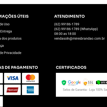
MAÇÕES ÚTEIS
ATENDIMENTO
de Uso
(62)
99186-1789
(62)
99186-1789
(WhatsApp)
 Entrega
08:00 as 18:00
a dos produtos
vendasoln@miresbrandao.com.br
nça
 de Privacidade
S DE PAGAMENTO
CERTIFICADOS
Selos de Garantia - Loja 100% S