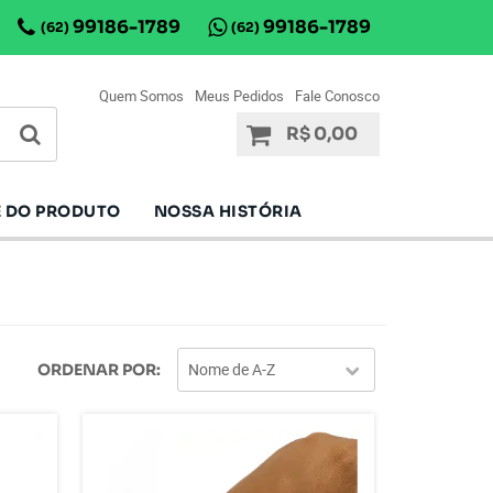
99186-1789
99186-1789
(62)
(62)
Quem Somos
Meus Pedidos
Fale Conosco
R$ 0,00
 DO PRODUTO
NOSSA HISTÓRIA
Nome de A-Z
ORDENAR POR